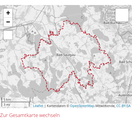
+
−
5 km
3 mi
Leaflet
| Kartendaten ©
OpenStreetMap
-Mitwirkende,
CC-BY-SA
Zur Gesamtkarte wechseln