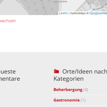
Leaflet
| Kartendaten ©
OpenStreetM
wechseln
ueste
Orte/Ideen nac
entare
Kategorien
Beherbergung
(4)
Gastronomie
(1)