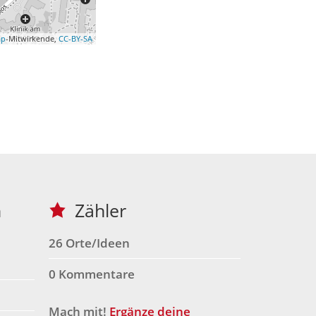
ap
-Mitwirkende,
CC-BY-SA
h
Zähler
26 Orte/Ideen
0 Kommentare
Mach mit!
Ergänze deine